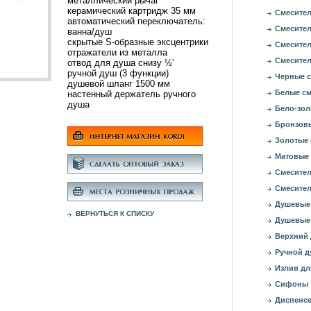
металлический рычаг
керамический картридж 35 мм
Смесител
автоматический переключатель:
Смесител
ванна/душ
скрытые S-образные эксцентрики
Смесител
отражатели из металла
Смесител
отвод для душа снизу ½'
ручной душ (3 функции)
Черные с
душевой шланг 1500 мм
Белые см
настенный держатель ручного
душа
Бело-зол
Бронзовы
Золотые 
Матовые 
Смесител
Смесител
Душевые
ВЕРНУТЬСЯ К СПИСКУ
Душевые
Верхний
Ручной д
Излив дл
Сифоны
Диспенсе