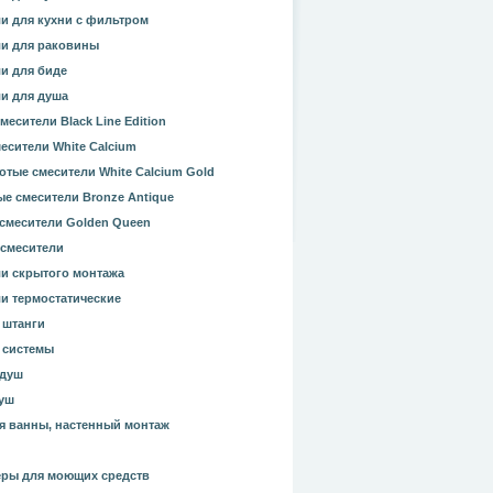
и для кухни с фильтром
и для раковины
и для биде
и для душа
месители Black Line Edition
есители White Calcium
отые смесители White Calcium Gold
е смесители Bronze Antique
смесители Golden Queen
смесители
и скрытого монтажа
и термостатические
 штанги
 системы
 душ
уш
я ванны, настенный монтаж
ры для моющих средств