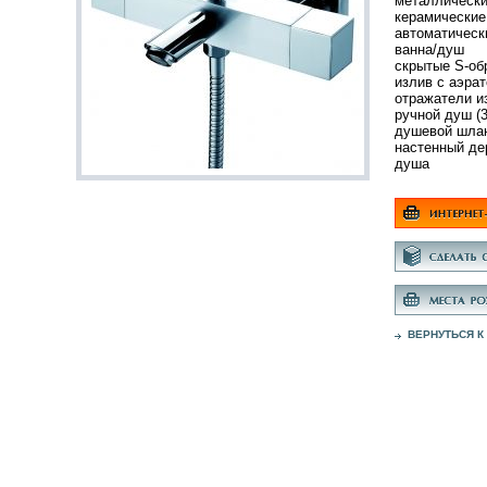
металлически
керамические 
автоматическ
ванна/душ
скрытые S-об
излив с аэра
отражатели и
ручной душ (
душевой шлан
настенный де
душа
ВЕРНУТЬСЯ К