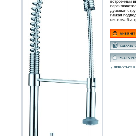
встроенный в
переключател
душевая стру
гибкая подво
система быст
ВЕРНУТЬСЯ К