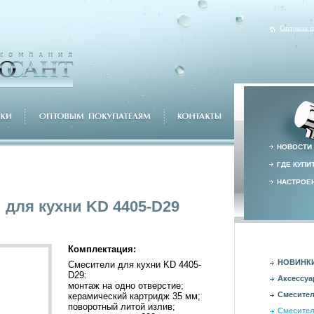
Оптовая 
НОВОСТИ
ГДЕ КУПИ
НАСТРОЕН
для кухни KD 4405-D29
Комплектация:
НОВИНК
Смесители для кухни KD 4405-
D29:
Аксессуа
монтаж на одно отверстие;
Смесител
керамический картридж 35 мм;
поворотный литой излив;
Смесител