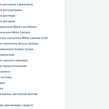
и для кухни с фильтром
и для раковины
и для биде
и для душа
месители Black Line Edition
есители White Calcium
отые смесители White Calcium Gold
е смесители Bronze Antique
смесители Golden Queen
смесители
и скрытого монтажа
и термостатические
 штанги
 системы
 душ
уш
я ванны, настенный монтаж
ры для моющих средств