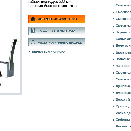
гибкая подводка 600 мм;
система быстрого монтажа.
Смесител
Смесител
Смесител
Смесител
Черные с
Белые см
Бело-зол
ВЕРНУТЬСЯ К СПИСКУ
Бронзовы
Золотые 
Матовые 
Смесител
Смесител
Душевые
Душевые
Верхний
Ручной д
Излив дл
Сифоны
Диспенсе