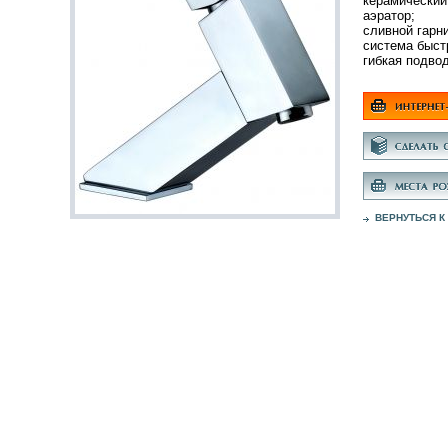
керамический
аэратор;
сливной гарни
система быст
гибкая подво
ВЕРНУТЬСЯ К