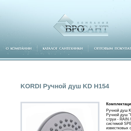
KORDI Ручной душ KD H154
Комплектаци
Ручной душ K
Ручной душ "U
струи - RAIN
системой SP
известковых 