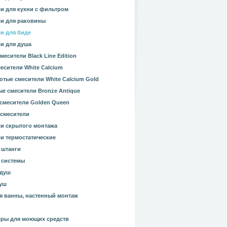
и для кухни с фильтром
и для раковины
и для биде
и для душа
месители Black Line Edition
есители White Calcium
отые смесители White Calcium Gold
е смесители Bronze Antique
смесители Golden Queen
смесители
и скрытого монтажа
и термостатические
 штанги
 системы
 душ
уш
я ванны, настенный монтаж
ры для моющих средств