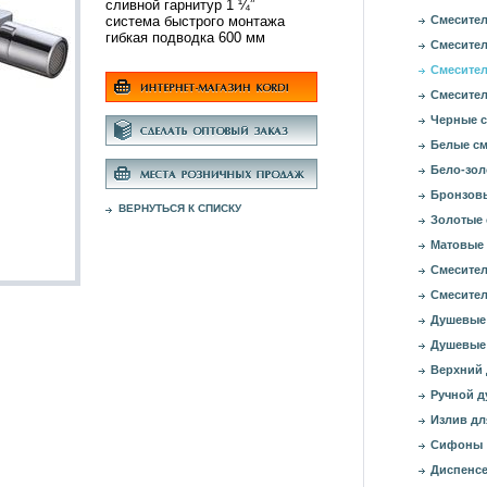
сливной гарнитур 1 ¼”
система быстрого монтажа
Смесител
гибкая подводка 600 мм
Смесител
Смесител
Смесител
Черные с
Белые см
Бело-зол
Бронзовы
ВЕРНУТЬСЯ К СПИСКУ
Золотые 
Матовые 
Смесител
Смесител
Душевые
Душевые
Верхний
Ручной д
Излив дл
Сифоны
Диспенсе