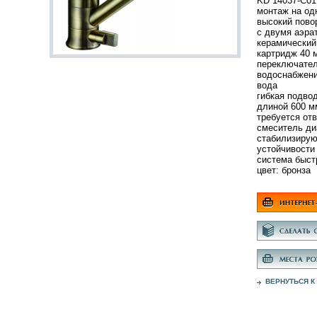
KD 14037-C01
монтаж на од
высокий пово
с двумя аэра
керамический
картридж 40 
переключател
водоснабжени
вода
гибкая подвод
длиной 600 м
требуется от
смеситель ди
стабилизирую
устойчивости
система быст
цвет: бронза
ВЕРНУТЬСЯ К