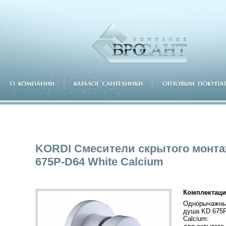
KORDI Смесители скрытого монт
675P-D64 White Calcium
Комплектаци
Однорычажны
душа KD 675P
Calcium: