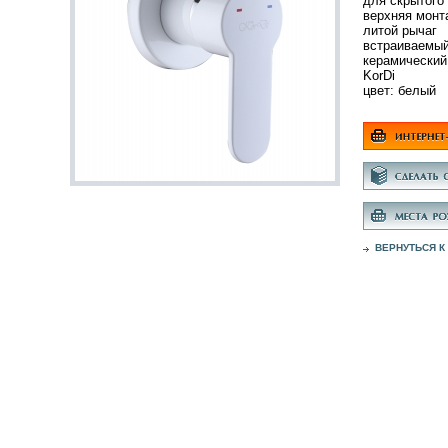
для скрытого
верхняя монт
литой рычаг
встраиваемы
керамический
KorDi
цвет: белый
ВЕРНУТЬСЯ К