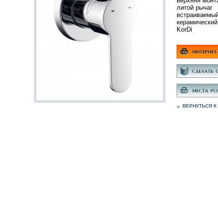
верхняя монт
литой рычаг
встраиваемы
керамический
KorDi
ВЕРНУТЬСЯ К