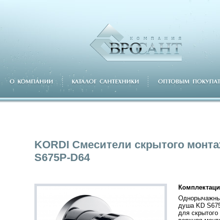
KORDI Смесители скрытого монт
S675P-D64
Комплектаци
Однорычажны
душа KD S67
для скрытого