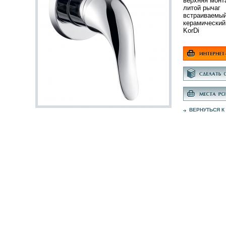
верхняя монт
литой рычаг
встраиваемы
керамический
KorDi
ВЕРНУТЬСЯ К