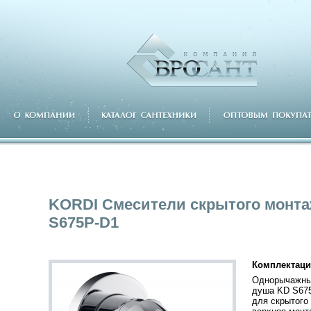
KORDI Смесители скрытого монт
S675P-D1
Комплектаци
Однорычажны
душа KD S67
для скрытого