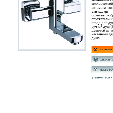
металлически
керамический
автоматическ
ванна/душ
скрытые S-об
отражатели и
отвод для ду
ручной душ (
душевой шлан
настенный де
душа
ВЕРНУТЬСЯ К