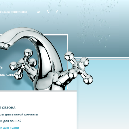
продажа сантехники
ТЬ
ИЕ KORDI
И СЕЗОНА
ры для ванной комнаты
и для ванной
и для кухни