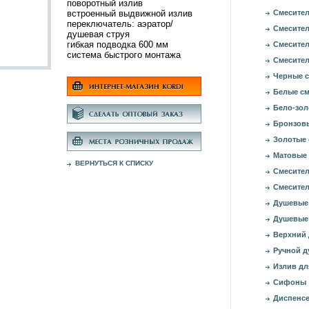
поворотный излив
встроенный выдвижной излив
Смесител
переключатель: аэратор/
Смесител
душевая струя
гибкая подводка 600 мм
Смесител
система быстрого монтажа
Смесител
Черные с
Белые см
Бело-зол
Бронзовы
Золотые 
Матовые 
ВЕРНУТЬСЯ К СПИСКУ
Смесител
Смесител
Душевые
Душевые
Верхний
Ручной д
Излив дл
Сифоны
Диспенсе