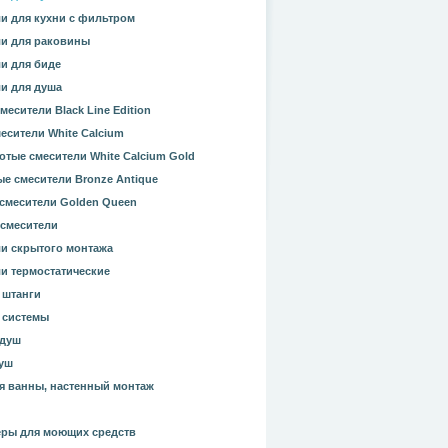
и для кухни с фильтром
и для раковины
и для биде
и для душа
месители Black Line Edition
есители White Calcium
отые смесители White Calcium Gold
е смесители Bronze Antique
смесители Golden Queen
смесители
и скрытого монтажа
и термостатические
 штанги
 системы
 душ
уш
я ванны, настенный монтаж
ры для моющих средств