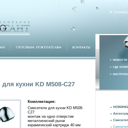
Оптовая 
НОВОСТИ
ГДЕ КУПИ
НАСТРОЕН
 для кухни KD M508-C27
Комплектация:
НОВИНК
Смесители для кухни KD M508-
C27:
Аксессуа
монтаж на одно отверстие
Смесител
металлический рычаг
керамический картридж 40 мм
Смесител