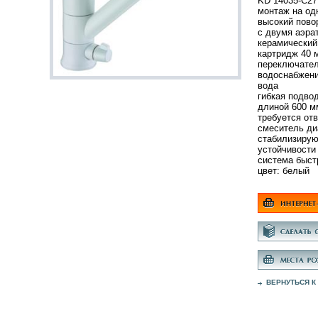
KD 14035-C27
монтаж на од
высокий пово
с двумя аэра
керамический
картридж 40 
переключател
водоснабжени
вода
гибкая подвод
длиной 600 м
требуется от
смеситель ди
стабилизирую
устойчивости
система быст
цвет: белый
ВЕРНУТЬСЯ К