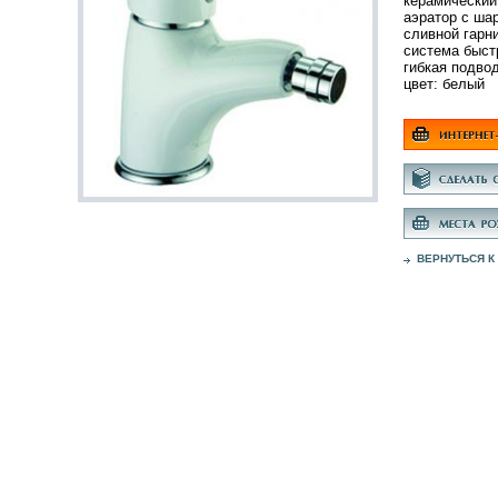
керамический
аэратор с ша
сливной гарни
система быст
гибкая подво
цвет: белый
ВЕРНУТЬСЯ К