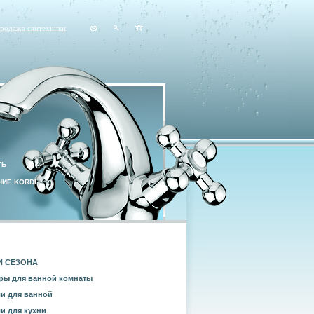
продажа сантехники
ТЬ
ИЕ KORDI
И СЕЗОНА
ры для ванной комнаты
и для ванной
и для кухни