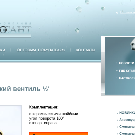
Оптовая 
НОВОСТИ
ГДЕ КУПИ
НАСТРОЕН
кий вентиль ½'
Комплектация:
НОВИНК
с керамическими шайбами
угол поворота 180°
Аксессуа
стопор: справа
Смесител
Смесител