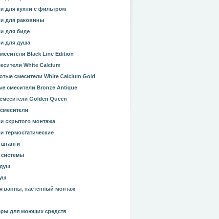
и для кухни с фильтром
и для раковины
и для биде
и для душа
месители Black Line Edition
есители White Calcium
отые смесители White Calcium Gold
е смесители Bronze Antique
смесители Golden Queen
смесители
и скрытого монтажа
и термостатические
 штанги
 системы
 душ
уш
я ванны, настенный монтаж
ры для моющих средств