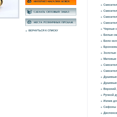
Смесител
Смесител
Смесител
Смесител
Черные с
ВЕРНУТЬСЯ К СПИСКУ
Белые см
Бело-зол
Бронзовы
Золотые 
Матовые 
Смесител
Смесител
Душевые
Душевые
Верхний
Ручной д
Излив дл
Сифоны
Диспенсе