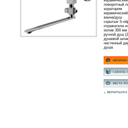
керамический
поворотный л
аэратором
керамический
ванна/душ
скрытые S-об
отражатели и
излив 300 мм
ручной душ (
душевой шлан
настенный де
душа
ВЕРНУТЬСЯ К