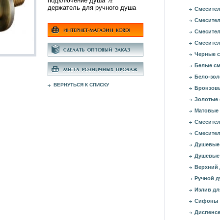
подключение душа ½'
держатель для ручного душа
Смесител
Смесител
Смесител
Смесител
Черные с
Белые см
Бело-зол
ВЕРНУТЬСЯ К СПИСКУ
Бронзовы
Золотые 
Матовые 
Смесител
Смесител
Душевые
Душевые
Верхний
Ручной д
Излив дл
Сифоны
Диспенсе