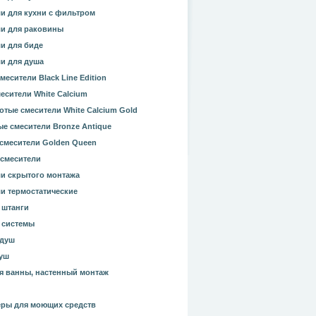
и для кухни с фильтром
и для раковины
и для биде
и для душа
месители Black Line Edition
есители White Calcium
отые смесители White Calcium Gold
е смесители Bronze Antique
смесители Golden Queen
смесители
и скрытого монтажа
и термостатические
 штанги
 системы
 душ
уш
я ванны, настенный монтаж
ры для моющих средств