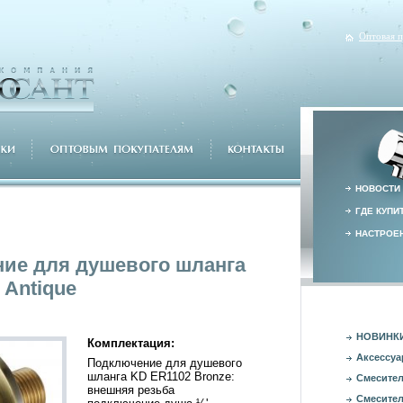
Оптовая 
НОВОСТИ
ГДЕ КУПИ
НАСТРОЕН
ие для душевого шланга
 Antique
НОВИНК
Комплектация:
Аксессуа
Подключение для душевого
шланга KD ER1102 Bronze:
Смесител
внешняя резьба
Смесител