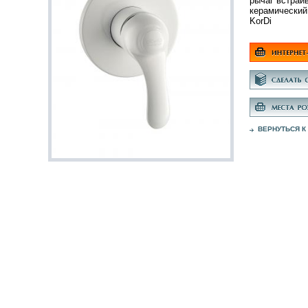
рычаг встраи
керамический
KorDi
ВЕРНУТЬСЯ К