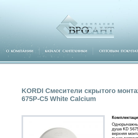
KORDI Смесители скрытого монт
675P-C5 White Calcium
Комплектаци
Однорычажны
душа KD S675
верхняя монт