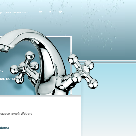
продажа сантехники
ТЬ
ИЕ KORDI
смесителей Webert
derna